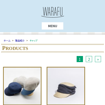
MENU
ホーム
>
製品紹介
>
キャップ
P
RODUCTS
1
2
»