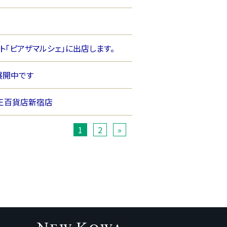
ント「ピアザマルシェ」に出店します。
を展開中です
6 京王百貨店新宿店
1
2
»